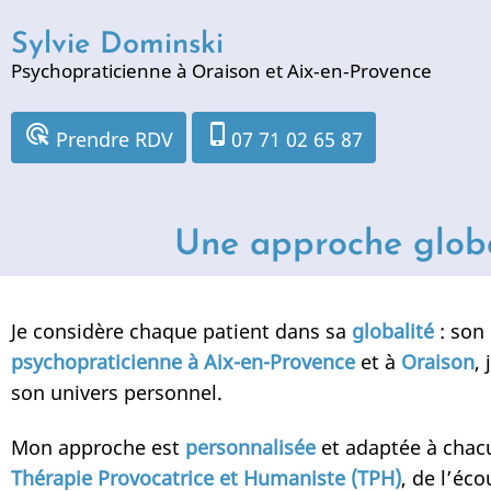
Aller
Sylvie Dominski
au
Psychopraticienne à Oraison et Aix‑en‑Provence
contenu
principal
ads_click
phone_iphone
Prendre RDV
07 71 02 65 87
Une approche globa
Je considère chaque patient dans sa
globalité
: son 
psychopraticienne à Aix-en-Provence
et à
Oraison
,
son univers personnel.
Mon approche est
personnalisée
et adaptée à chacun
Thérapie Provocatrice et Humaniste (TPH)
, de l’éco